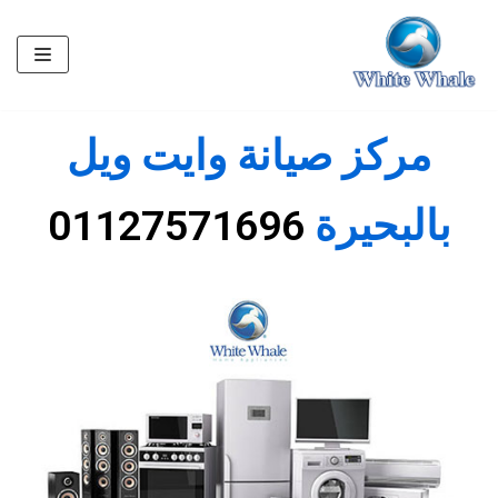
تخطى
إلى
المحتوى
مركز صيانة وايت ويل
بالبحيرة
01127571696