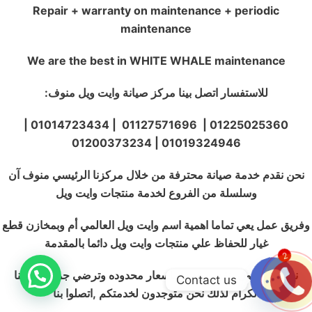
Repair + warranty on maintenance + periodic
maintenance
We are the best in WHITE WHALE maintenance
للاستفسار اتصل بينا مركز صيانة وايت ويل منوف:
01225025360 | 01127571696 | 01014723434 |
01019324946 | 01200373234
نحن نقدم خدمة صيانة محترفة من خلال مركزنا الرئيسي منوف آن
وسلسلة من الفروع لخدمة منتجات وايت ويل
وفريق عمل يعي تماما اهمية اسم وايت ويل العالمي أم وبمخازن قطع
غيار للحفاظ علي منتجات وايت ويل دائما بالمقدمة
2
نحن ملتزمون بتقديم خدمة باسعار محدوده وترضي جميع عملائنا
Contact us
الكرام لذلك نحن متوجدون لخدمتكم ,اتصلوا بنا
OPEN